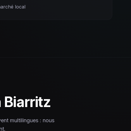
arché local
à
Biarritz
vent multilingues : nous
nt.