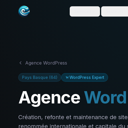
Services
Secteurs
Agence WordPress
Pays Basque
(
64
)
WordPress Expert
W
Agence
Word
Création, refonte et maintenance de si
renommée internationale et capitale du 