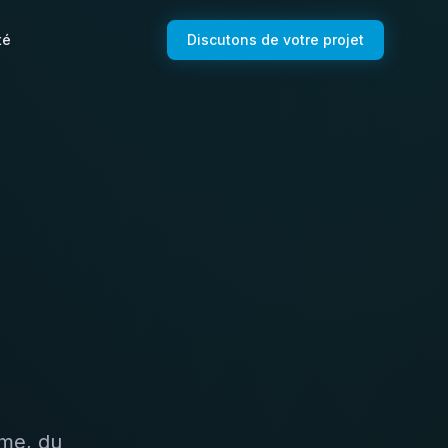
té
Discutons de votre projet
sme, du