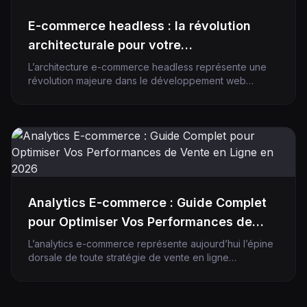
E-commerce headless : la révolution
architecturale pour votre
développement web
L’architecture e-commerce headless représente une
révolution majeure dans le développement web
moderne. En 2026, les entreprises qui adoptent cette
approche bénéficient d’une flexibilité exceptionnelle
et de performances optimisées. Contrairement aux
solutions monolithiques traditionnelles comme
PrestaShop ou WordPress classiques, l’architecture
headless sépare complètement le front-end du back-
end, offrant ainsi une liberté totale dans la conception
de […]
Analytics E-commerce : Guide Complet
pour Optimiser Vos Performances de
Vente en Ligne en 2026
L’analytics e-commerce représente aujourd’hui l’épine
dorsale de toute stratégie de vente en ligne
performante. En 2026, avec l’évolution rapide des
comportements d’achat digitaux et l’intensification de la
concurrence, maîtriser les données de votre boutique