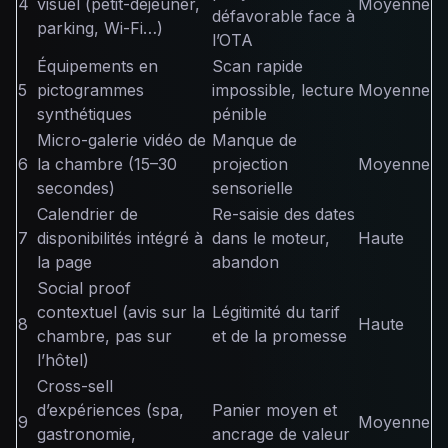
4
visuel (petit-déjeuner,
Moyenne
défavorable face à
parking, Wi-Fi…)
l’OTA
Équipements en
Scan rapide
5
pictogrammes
impossible, lecture
Moyenne
synthétiques
pénible
Micro-galerie vidéo de
Manque de
6
la chambre (15–30
projection
Moyenne
secondes)
sensorielle
Calendrier de
Re-saisie des dates
7
disponibilités intégré à
dans le moteur,
Haute
la page
abandon
Social proof
contextuel (avis sur la
Légitimité du tarif
8
Haute
chambre, pas sur
et de la promesse
l’hôtel)
Cross-sell
d’expériences (spa,
Panier moyen et
9
Moyenne
gastronomie,
ancrage de valeur