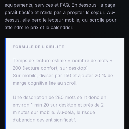
équipements, services et FAQ. En dessous, la page
paraît bâclée et n’aide pas à projeter le séjour. Au-
dessus, elle perd le lecteur mobile, qui scrolle pour
atteindre le prix et le calendrier.
FORMULE DE LISIBILITÉ
Temps de lecture estimé = nombre de mots ÷
200 (lecture confort, sur desktop)
Sur mobile, diviser par 150 et ajouter 20 % de
marge cognitive liée au scroll.
Une description de 280 mots se lit donc en
environ 1 min 20 sur desktop et près de 2
minutes sur mobile. Au-delà, le risque
d’abandon devient significatif.