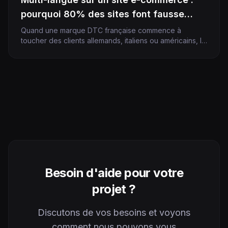
pourquoi 80% des sites font fausse
route
Quand une marque DTC française commence à
toucher des clients allemands, italiens ou américains, la
tentation est immédiate : activer le multi-langue, le plus
vite possible, sur le site existant. Six mois plus tard, on
découvre que les versions étrangères ne génèrent
presque pas de trafic SEO, que les conversions
internationales sont divisées par trois […]
Besoin d'aide pour votre
projet ?
Discutons de vos besoins et voyons
comment nous pouvons vous