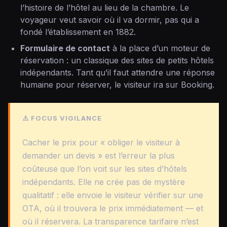
l’histoire de l’hôtel au lieu de la chambre. Le
voyageur veut savoir où il va dormir, pas qui a
fondé l’établissement en 1882.
Formulaire de contact
à la place d’un moteur de
réservation : un classique des sites de petits hôtels
indépendants. Tant qu’il faut attendre une réponse
humaine pour réserver, le visiteur ira sur Booking.
⚠️ FOCUS VIGILANCE
Cacher le prix pour « obliger le visiteur à
demander un devis » est l’erreur la plus
coûteuse que l’on voit sur les sites d’hôtels
indépendants. Elle ne crée pas de mystère
qualitatif : elle envoie le visiteur vérifier sur une
OTA, où il trouvera le prix immédiatement — et
où il réservera. La transparence tarifaire n’est