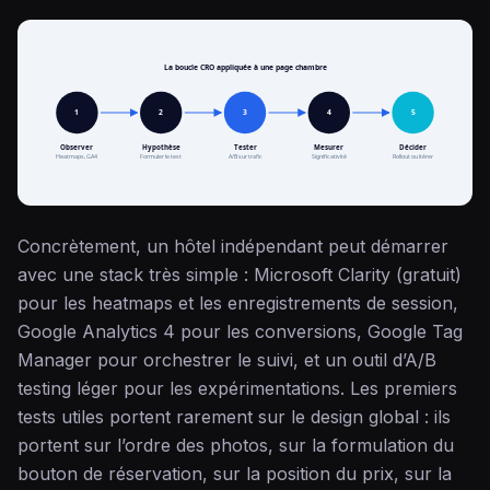
La boucle CRO appliquée à une page chambre
1
2
3
4
5
Observer
Hypothèse
Tester
Mesurer
Décider
Heatmaps, GA4
Formuler le test
A/B sur trafic
Significativité
Rollout ou itérer
Concrètement, un hôtel indépendant peut démarrer
avec une stack très simple : Microsoft Clarity (gratuit)
pour les heatmaps et les enregistrements de session,
Google Analytics 4 pour les conversions, Google Tag
Manager pour orchestrer le suivi, et un outil d’A/B
testing léger pour les expérimentations. Les premiers
tests utiles portent rarement sur le design global : ils
portent sur l’ordre des photos, sur la formulation du
bouton de réservation, sur la position du prix, sur la