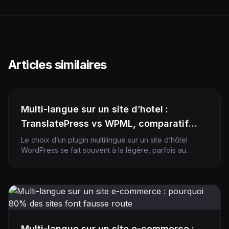
Articles similaires
Multi-langue sur un site d’hotel :
TranslatePress vs WPML, comparatif
terrain
Le choix d’un plugin multilingue sur un site d’hôtel
WordPress se fait souvent à la légère, parfois au
moment où l’agence demande une réponse rapide
pour finaliser un devis. Six mois plus tard, on découvre
que le plugin retenu pèse 800 ms sur le LCP, qu’il
complique chaque mise à jour de contenu, ou qu’il […]
Multi-langue sur un site e-commerce :