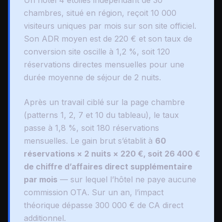
chambres, situé en région, reçoit 10 000
visiteurs uniques par mois sur son site officiel.
Son ADR moyen est de 220 € et son taux de
conversion site oscille à 1,2 %, soit 120
réservations directes mensuelles pour une
durée moyenne de séjour de 2 nuits.
Après un travail ciblé sur la page chambre
(patterns 1, 2, 7 et 10 du tableau), le taux
passe à 1,8 %, soit 180 réservations
mensuelles. Le gain brut s’établit à
60
réservations × 2 nuits × 220 €, soit 26 400 €
de chiffre d’affaires direct supplémentaire
par mois
— sur lequel l’hôtel ne paye aucune
commission OTA. Sur un an, l’impact
théorique dépasse 300 000 € de CA direct
additionnel.